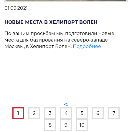
01.09.2021
R
НОВЫЕ МЕСТА В ХЕЛИПОРТ ВОЛЕН
В
!
По вашим просьбам мы подготовили новые
С
места для базирования на северо-западе
н
Москвы, в Хелипорт Волен.
Подробнее
в
П
ы.
<
1
2
3
4
5
6
7
8
9
10